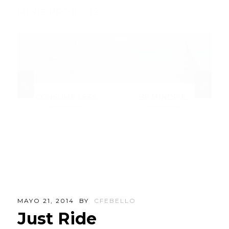
MORE PROJECTS
CONSUME LESS
BE MINDFUL
EX
MAYO 21, 2014
BY
CFEBELLO
Just Ride