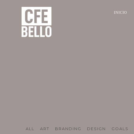
INICIO
ALL
ART
BRANDING
DESIGN
GOALS